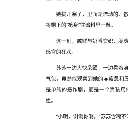
她拔开塞子，里面是流动的、
将剩下的“枪身”往酱料里一蘸。
这一刻，咸鲜与奶香交织，脆
感官的狂欢。
苏苏一边大快朵颐，一边看着
气包，竟然能观察到她的🔥疲惫和
是单纯的恶作剧，而是一个男孩用
姐。
“小明，谢谢你啊。”苏苏含糊