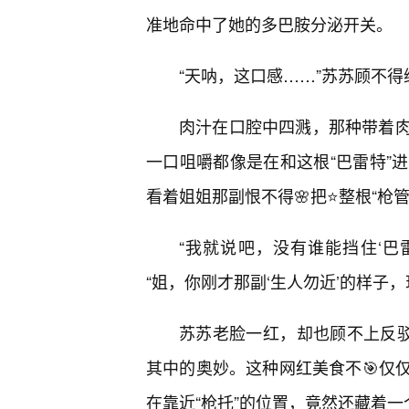
准地命中了她的多巴胺分泌开关。
“天呐，这口感……”苏苏顾不
肉汁在口腔中四溅，那种带着
一口咀嚼都像是在和这根“巴雷特”
看着姐姐那副恨不得🌸把⭐整根“枪
“我就说吧，没有谁能挡住‘巴
“姐，你刚才那副‘生人勿近’的样子，
苏苏老脸一红，却也顾不上反驳
其中的奥妙。这种网红美食不🎯仅仅
在靠近“枪托”的位置，竟然还藏着