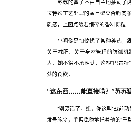
苏苏的鼻子不由自主地抽动了两
过特殊工艺处理的🔥巨型复合脆肉
质感，上面点缀着细碎的香料颗粒，
小明像是怕惊扰了某种神迹，缓
关于减肥、关于身材管理的防御机
人，她不得不承📝认，这根“巴雷特
处的食欲。
“这东西……能直接啃？”苏苏
“别废话了，姐，你这叫‘战前动
发号施令，手臂稳稳地托着他的“重型