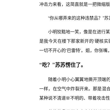
冲击力来看，这简直就是一把微缩版
“你从哪弄来的这种违禁品？”苏
小明狡黠地一笑，像是在进行某
是我今天在楼下那家新开的‘硬核实
一切不开心的‘巴雷特’。姐，你张嘴，
“吃？”苏苏愣住了。
随着小明小心翼翼地撕开顶端
一样，在空气中炸裂开来。那是混
某种说不清道🌸不明的、带着攻击