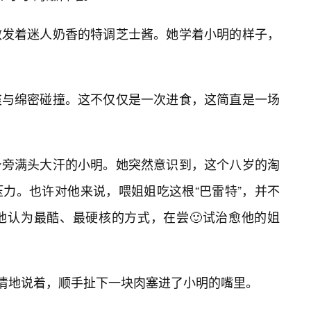
散发着迷人奶香的特调芝士酱。她学着小明的样子，
爽与绵密碰撞。这不仅仅是一次进食，这简直是一场
身旁满头大汗的小明。她突然意识到，这个八岁的淘
压力。也许对他来说，喂姐姐吃这根“巴雷特”，并不
他认为最酷、最硬核的方式，在尝🙂试治愈他的姐
不清地说着，顺手扯下一块肉塞进了小明的嘴里。