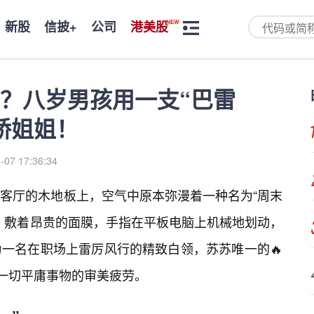
新股
信披+
公司
港美股
吗？八岁男孩用一支“巴雷
娇姐姐！
-07 17:36:34
客厅的木地板上，空气中原本弥漫着一种名为“周末
，敷着昂贵的面膜，手指在平板电脑上机械地划动，
一名在职场上雷厉风行的精致白领，苏苏唯一的🔥
对一切平庸事物的审美疲劳。