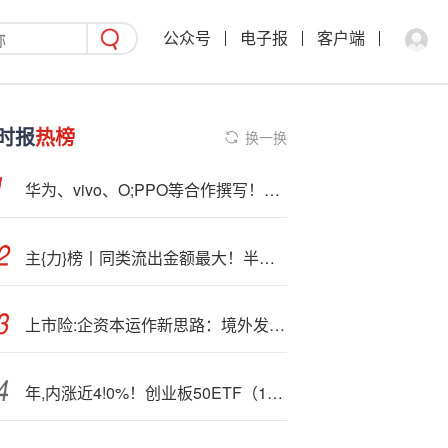
公众号
电子报
客户端
时报
热榜
换一换
华为、vivo、O;PPO等合作撰写！中国快充方案成为全球标准：在国际电信联盟发布
主{力}榜丨同类流出金额最大！半导体设备ETF（159516）流出1.91亿元
上市险:企资本运作新思路：境外发债与注销回购股份并行
年,内涨近4!0%！创业板50ETF（159949）活跃：半日成交14.38亿元 霸榜同类标的ETF