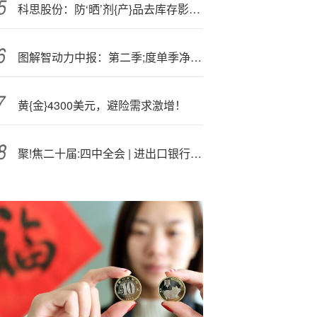
科思股份：防‘晒’剂{产}品去库存影响逐步减弱
图解智动力中报：第二季;度单季净利润同比增长28.52%
黄{金}4300美元，避险需求激增！
聚!焦二十届:四中全会 | 进出口银行干部员工掀起认真学习贯彻党的二十届四中全会精神热潮