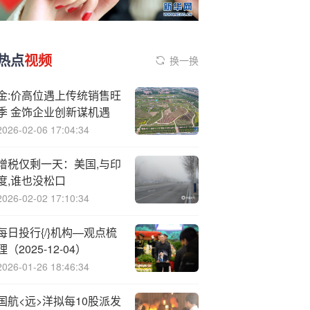
热点
视频
换一换
金:价高位遇上传统销售旺
季 金饰企业创新谋机遇
2026-02-06 17:04:34
增税仅剩一天：美国,与印
度,谁也没松口
2026-02-02 17:10:34
每日投行{/}机构—观点梳
理（2025-12-04）
2026-01-26 18:46:34
国航<远>洋拟每10股派发