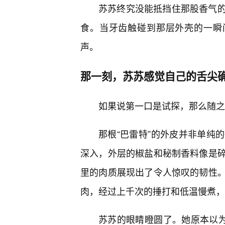
苏苏终究没能抵挡住那股香气
食。当牙齿触碰到那层外壳的一瞬
声。
那一刻，苏苏感觉自己的舌尖确
如果说第一口是试探，那么随之
那根“巴雷特”的外皮并非单纯
深入，外层的椒盐和秘制香料像是碎
里的肉质展现出了令人惊叹的韧性
肉，经过上千次的捶打和低温慢煮，
苏苏的眼睛瞪圆了。她原本以为