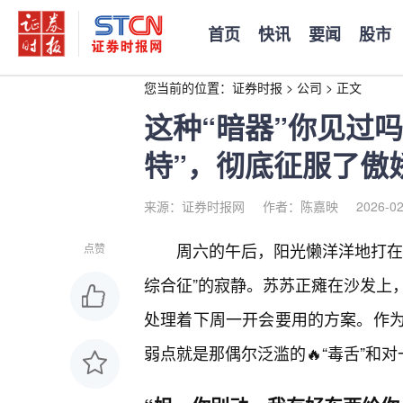
首页
快讯
要闻
股市
您当前的位置：
证券时报
>
公司
>
正文
这种“暗器”你见过
特”，彻底征服了傲
来源：证券时报网
作者：陈嘉映
2026-02
周六的午后，阳光懒洋洋地打在
点赞
综合征”的寂静。苏苏正瘫在沙发上
处理着下周一开会要用的方案。作为
弱点就是那偶尔泛滥的🔥“毒舌”和