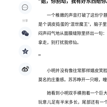
“姐，你别动，我有好东西给你
一个稚嫩的声音打破了这份宁
分享
是个调皮捣蛋的“混世魔王”，脑子
闷声闷气地从面膜缝隙里挤出一句：
拿走，别打扰我修仙。
”
小明并没有像往常那样嬉皮笑脸
莫名的庄重感。苏苏睁开一只眼，瞳
她看到小明双手横抱着一个巨
玩意儿足有半米多长，尾部还有一