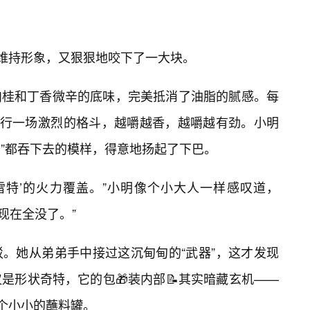
得维持形象，又狠狠地咬下了一大块。
肉桂和丁香微辛的底味，完美抵消了油脂的腻感。每
进行一场激烈的格斗，越嚼越香，越嚼越有劲。小明
管”都吞下去的模样，得意地扬起了下巴。
雷特’的火力覆盖。”小明像个小大人一样感叹道，
现在全没了。”
。她从弟弟手中接过这沉甸甸的“武器”，这才发现
是形状奇特，它的包🎁装内部📝其实暗藏玄机——
一个小小的蘸料罐。