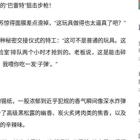
的“巴雷特”狙击步枪！
苏惊得面膜差点滑掉，“这玩具做得也太逼真了吧？”
种秘密交接仪式的特工：“这可不是普通的玩具。这
验室’排队两个小时才抢到的。老板说，这是能击碎
我喂你吃一发‘子弹’。”
的锡纸，一股浓郁到近乎犯规的香气瞬间像深水炸弹
合了高级黑松露的幽香、炭火炙烤肉类的焦香，以及
性的辛辣味。