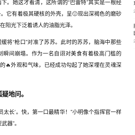
下。她这才看清，这所谓的“巴雷特”其实是一根经
条。它有着极其硬核的外壳，呈🙂现出深褐色的磨砂
在阳光下泛着诱人的油脂光泽。
缓将“枪口”对准了苏苏。此时的苏苏，脑海中那些
制瞬间崩塌。作为一名自诩对美食有着极高门槛的
”的🔥外观和气味，已经成功勾起了她深埋在灵魂深
狐疑地问。
员太长’。快，第一口最精华！”小明像个指挥官一样
武器”。