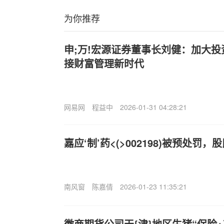
为你推荐
申;万!宏源证券董事长刘健：加大投
接财富管理新时代
网易网
程益中
2026-01-31 04:28:21
嘉应‘制’药<(>002198)被预处罚
南风窗
陈嘉倩
2026-01-23 11:35:21
徽商期货公司天{津}地区生猪“保险