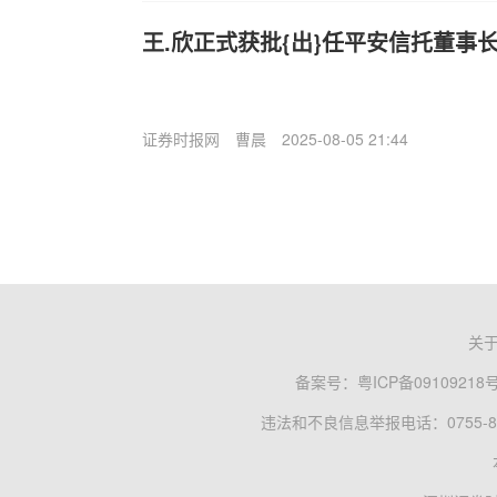
王.欣正式获批{出}任平安信托董事
证券时报网
曹晨
2025-08-05 21:44
关
备案号：
粤ICP备09109218
违法和不良信息举报电话：0755-83