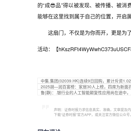
的“成😎品”得以被发现、被传播、被
能够在这里找到属于自己的位置，开启
这扇门，不仅是为你而开，更是为
活动：【
hKszRFt4WyWwhC373uUSCF
中集.集团(02039.HK)连续9日回购，累计斥资1.0
2025胡—润百富榜：家居30人上榜，四席为新面
鲁{静}：.银行业的人工智能颠复性应用尚在途中
声明：证券时报力求信息真实、准确，文章提及内
下载“证券时报”官方APP，或关注官方微信公众